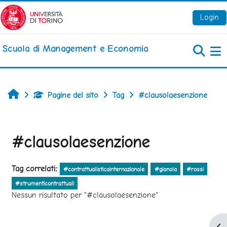
Vai al contenuto principale
Login
Scuola di Management e Economia
Pa
Home
Pagine del sito
Tag
#clausolaesenzione
#clausolaesenzione
Tag correlati:
#contrattualisticainternazionale
#gianola
#rossi
#strumenticontrattuali
Nessun risultato per "#clausolaesenzione"
Apr