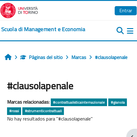
Salta al contenido principal
Entrar
Scuola di Management e Economia
Pa
Páginas del sitio
Marcas
#clausolapenale
Inicio
#clausolapenale
Marcas relacionadas:
#contrattualisticainternazionale
#gianola
#rossi
#strumenticontrattuali
No hay resultados para "#clausolapenale"
Abr