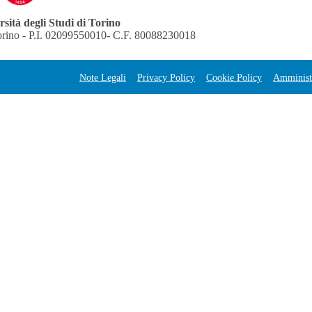
sità degli Studi di Torino
orino - P.I. 02099550010- C.F. 80088230018
Note Legali
Privacy Policy
Cookie Policy
Amministr