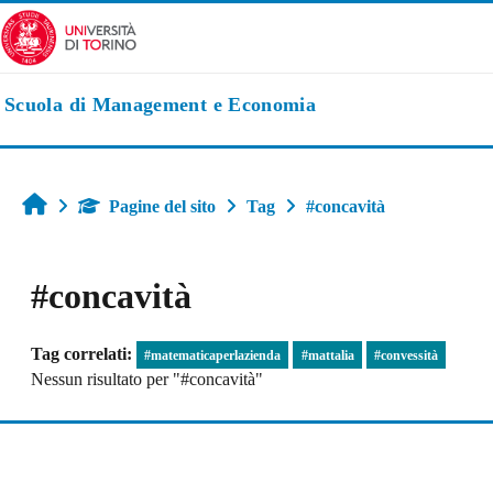
Vai al contenuto principale
Scuola di Management e Economia
Home
Pagine del sito
Tag
#concavità
#concavità
Tag correlati:
#matematicaperlazienda
#mattalia
#convessità
Nessun risultato per "#concavità"