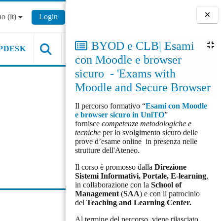
o ‎(it)‎
Login
Blocchi
BYOD e CLB| Esami
PDESK
con Moodle e browser
sicuro - 'Exams with
Moodle and Secure Browser
Il percorso formativo “
Esami con Moodle
e browser sicuro in UniTO
”
fornisce
competenze metodologiche e
tecniche
per lo svolgimento sicuro delle
prove d’esame online in presenza nelle
strutture dell'Ateneo.
Il corso è promosso dalla
Direzione
Sistemi Informativi, Portale, E-learning
,
in collaborazione con la
School of
Management
(
SAA
) e con il patrocinio
del
Teaching and Learning Center.
Al termine del percorso, viene rilasciato