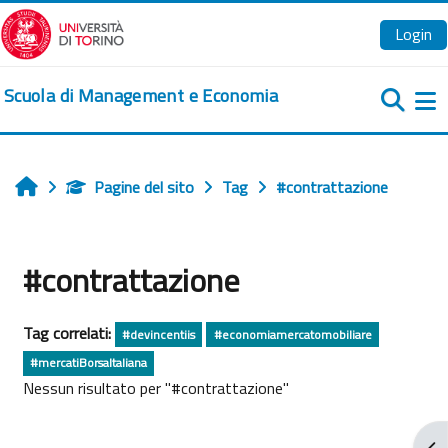
Vai al contenuto principale
Login
Scuola di Management e Economia
Pa
Pagine del sito
Tag
#contrattazione
Home
#contrattazione
Tag correlati:
#devincentiis
#economiamercatomobiliare
#mercatiBorsaItaliana
Nessun risultato per "#contrattazione"
Apr