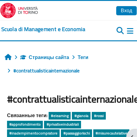
Перейти к основному содержанию
Вход
Scuola di Management e Economia
Б
Страницы сайта
Теги
Главная
#contrattualisticainternazionale
#contrattualisticainternazional
Связанные теги:
#elearning
#gianola
#rossi
#approfondimento
#privativeindustriali
#inadempimentocompratore
#passaggiorischi
#misurecautelative
От