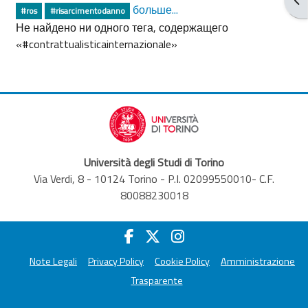
больше...
#ros
#risarcimentodanno
Не найдено ни одного тега, содержащего
«#contrattualisticainternazionale»
Università degli Studi di Torino
Via Verdi, 8 - 10124 Torino - P.I. 02099550010- C.F.
80088230018
Note Legali
Privacy Policy
Cookie Policy
Amministrazione
Trasparente