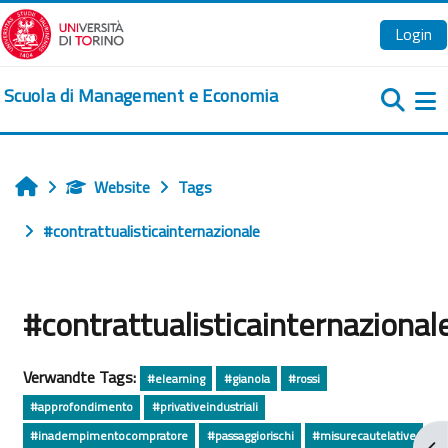
Zum Hauptinhalt
Login
Scuola di Management e Economia
We
Website
Tags
Startseite
#contrattualisticainternazionale
#contrattualisticainternazional
Verwandte Tags:
#elearning
#gianola
#rossi
#approfondimento
#privativeindustriali
#inadempimentocompratore
#passaggiorischi
#misurecautelative
Blo