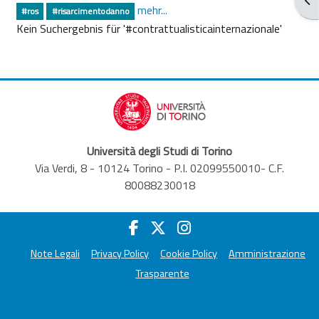
mehr...
#ros
#risarcimentodanno
Kein Suchergebnis für '#contrattualisticainternazionale'
Università degli Studi di Torino
Via Verdi, 8 - 10124 Torino - P.I. 02099550010- C.F.
80088230018
Note Legali
Privacy Policy
Cookie Policy
Amministrazione
Trasparente