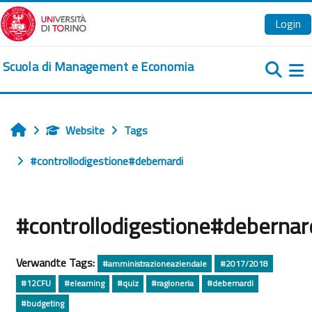
Zum Hauptinhalt
Login
Scuola di Management e Economia
We
Website
Tags
Startseite
#controllodigestione#debernardi
#controllodigestione#debernar
Verwandte Tags:
#amministrazioneaziendale
#2017/2018
#12CFU
#elearning
#quiz
#ragioneria
#debernardi
#budgeting