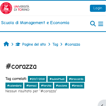
Vai al contenuto principale
Login
Scuola di Management e Economia
Pa
Home
Pagine del sito
Tag
#corazza
#corazza
Tag correlati:
#2017/2018
#aulevirtuali
#broccardo
#calendario
#iannaci
#torchia
#ascione
#brescia
Nessun risultato per "#corazza"
Apr