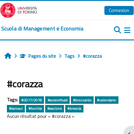
Passer au contenu principal
Connexion
Scuola di Management e Economia
Pa
Pages du site
Tags
#corazza
Accueil
#corazza
Tags:
#2017/2018
#aulevirtuali
#broccardo
#calendario
#iannaci
#torchia
#ascione
#brescia
Aucun résultat pour « #corazza »
Ouv