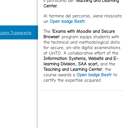
il patrocinio del
Teaching and Learning
Center.
Al termine del percorso, viene rilasciato
un
Open badge Bestr.
The
'Exams with Moodle and Secure
zione Trasparente
Browser
' program equips students with
the technical and methodological skills
for secure, on-site digital examinations
at UniTO. A collaborative effort of the
Information Systems, Website and E-
learning Division,
SAA scarl,
and the
Teaching and Learning Center
, the
course awards a
Open badge Bestr
to
certify the expertise acquired