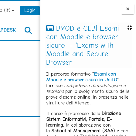
 ‎(it)‎
Login
Blocchi
BYOD e CLB| Esami
LPDESK
con Moodle e browser
sicuro - 'Exams with
Moodle and Secure
Browser
Il percorso formativo “
Esami con
Moodle e browser sicuro in UniTO
”
fornisce
competenze metodologiche e
tecniche
per lo svolgimento sicuro delle
prove d’esame online in presenza nelle
strutture dell'Ateneo.
Il corso è promosso dalla
Direzione
Sistemi Informativi, Portale, E-
learning
, in collaborazione con
la
School of Management
(
SAA
) e con