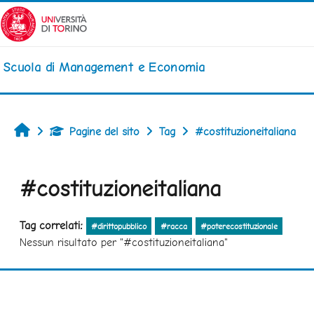
Vai al contenuto principale
Scuola di Management e Economia
Home
Pagine del sito
Tag
#costituzioneitaliana
#costituzioneitaliana
Tag correlati:
#dirittopubblico
#racca
#poterecostituzionale
Nessun risultato per "#costituzioneitaliana"