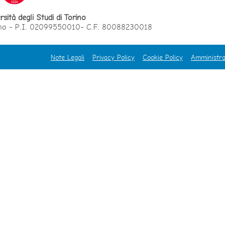
rsità degli Studi di Torino
orino - P.I. 02099550010- C.F. 80088230018
Note Legali
Privacy Policy
Cookie Policy
Amministra