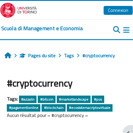
Passer au contenu principal
Connexion
Scuola di Management e Economia
Pa
Pages du site
Tags
#cryptocurrency
Accueil
#cryptocurrency
Tags:
#azzalin
#bitcoin
#marketlandscape
#pos
#pagamentionline
#blockchain
#ecosistemacriptovirtuale
Aucun résultat pour « #cryptocurrency »
Ouv