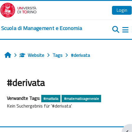
Zum Hauptinhalt
Login
Scuola di Management e Economia
We
Website
Tags
#derivata
Startseite
#derivata
Verwandte Tags:
#mattalia
#matematicagenerale
Kein Suchergebnis für '#derivata'
Blo