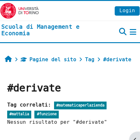
Vai al contenuto principale
Login
Scuola di Management e
Economia
P
Home
Pagine del sito
Tag
#derivate
#derivate
Tag correlati:
#matematicaperlazienda
#mattalia
#funzione
Nessun risultato per "#derivate"
Ap