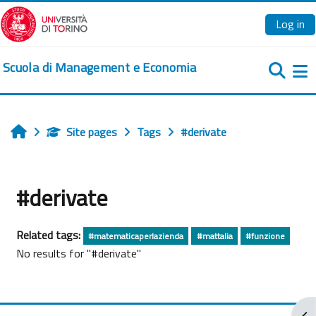
Skip to main content
Log in
Scuola di Management e Economia
Si
Site pages
Tags
#derivate
Home
#derivate
Related tags:
#matematicaperlazienda
#mattalia
#funzione
No results for "#derivate"
Ope