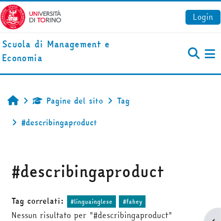
Vai al contenuto principale
Login
Scuola di Management e
Economia
Pa
Pagine del sito
Tag
Home
#describingaproduct
#describingaproduct
Tag correlati:
#linguainglese
#fahey
Nessun risultato per "#describingaproduct"