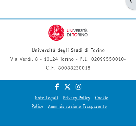
Apr
Università degli Studi di Torino
Via Verdi, 8 - 10124 Torino - P.I. 02099550010-
C.F. 80088230018
Note Legali
Privacy Policy
Cookie
Policy
Amministrazione Trasparente