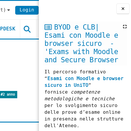
t)‎
Login
Blocchi
BYOD e CLB|
LPDESK
Esami con Moodle e
browser sicuro -
'Exams with Moodle
and Secure Browser
Il percorso formativo
“
Esami con Moodle e browser
sicuro in UniTO
”
fornisce
competenze
#2 anno
metodologiche e tecniche
per lo svolgimento sicuro
delle prove d’esame online
in presenza nelle strutture
dell'Ateneo.