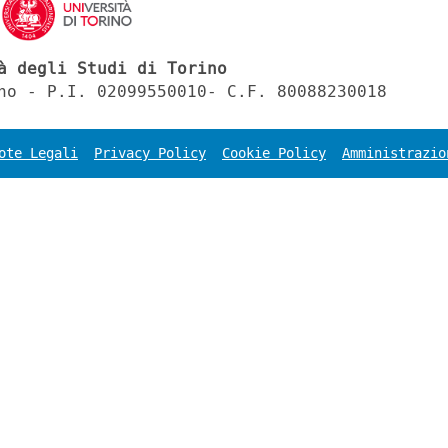
à degli Studi di Torino
no - P.I. 02099550010- C.F. 80088230018
ote Legali
Privacy Policy
Cookie Policy
Amministrazio