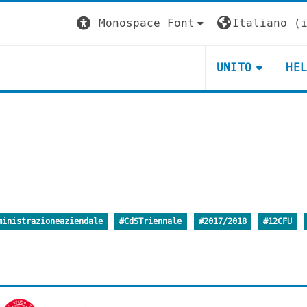
Monospace Font
Italiano ‎(i
UNITO
HE
ministrazioneaziendale
#CdSTriennale
#2017/2018
#12CFU