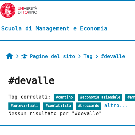
Vai al contenuto principale
Scuola di Management e Economia
Home
Pagine del sito
Tag
#devalle
#devalle
Tag correlati:
#cantino
#economia aziendale
#am
altro...
#aulevirtuali
#contabilita
#broccardo
Nessun risultato per "#devalle"