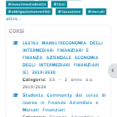
#investimentodiretto
#titoli
#obbligazioniconvertibili
#tassazione
#mercati
altro...
CORSI
102703 MAN0179ECONOMIA DEGLI
INTERMEDIARI FINANZIARI E
FINANZA AZIENDALE ECONOMIA
DEGLI INTERMEDIARI FINANZIARI
Ap
(C) 2019/2020
Categoria:
EA - 2 anno a.a.
2019/2020
Students Community del corso di
laurea in Finanza Aziendale e
Mercati Finanziari