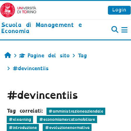
Vai al contenuto principale
Login
Scuola di Management e
Economia
P
Home
Pagine del sito
Tag
#devincentiis
#devincentiis
Tag correlati:
#amministrazioneaziendale
#elearning
#economiamercatomobiliare
#introduzione
#evoluzionenormativa