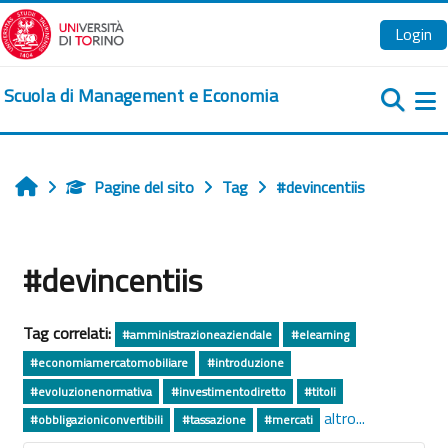
Vai al contenuto principale
Login
Scuola di Management e Economia
Pa
Pagine del sito
Tag
#devincentiis
Home
#devincentiis
Tag correlati:
#amministrazioneaziendale
#elearning
#economiamercatomobiliare
#introduzione
#evoluzionenormativa
#investimentodiretto
#titoli
altro...
#obbligazioniconvertibili
#tassazione
#mercati