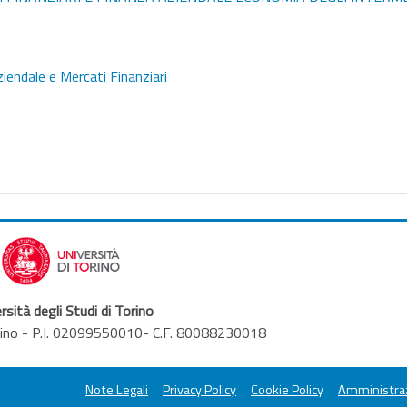
iendale e Mercati Finanziari
rsità degli Studi di Torino
orino - P.I. 02099550010- C.F. 80088230018
Note Legali
Privacy Policy
Cookie Policy
Amministraz