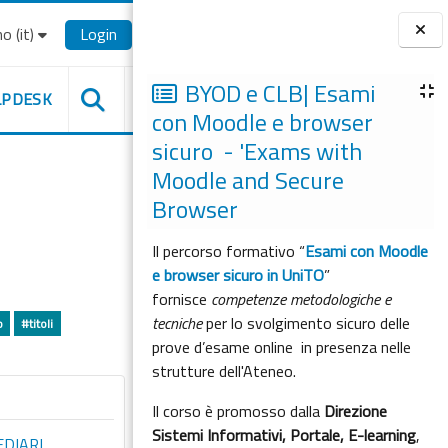
o ‎(it)‎
Login
Blocchi
BYOD e CLB| Esami
LPDESK
con Moodle e browser
sicuro - 'Exams with
Moodle and Secure
Browser
Il percorso formativo “
Esami con Moodle
e browser sicuro in UniTO
”
fornisce
competenze metodologiche e
tecniche
per lo svolgimento sicuro delle
o
#titoli
prove d’esame online in presenza nelle
strutture dell'Ateneo.
Il corso è promosso dalla
Direzione
Sistemi Informativi, Portale, E-learning
,
EDIARI