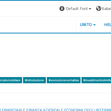
Default Font
Italian
UNITO
HE
catomobiliare
#introduzione
#evoluzionenormativa
#investimentodirett
FINANZIARI E FINANZA AZIENDALE ECONOMIA DEGLI INTERM