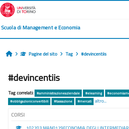
Vai al contenuto principale
Scuola di Management e Economia
Pagine del sito
Tag
#devincentiis
Home
#devincentiis
Tag correlati:
#amministrazioneaziendale
#elearning
#economiamer
altro...
#obbligazioniconvertibili
#tassazione
#mercati
CORSI
102703 MAN0179ECONOMIA DEGLI INTERMEDIARI 