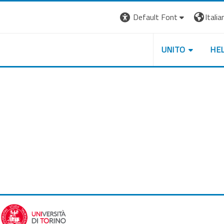
Default Font
Italian
UNITO
HE