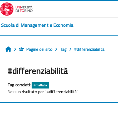
Vai al contenuto principale
Scuola di Management e Economia
Pagine del sito
Tag
#differenziabilità
Home
#differenziabilità
Tag correlati:
#mattalia
Nessun risultato per "#differenziabilità"