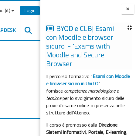
o ‎(it)‎
Login
Blocchi
BYOD e CLB| Esami
LPDESK
con Moodle e browser
sicuro - 'Exams with
Moodle and Secure
Browser
Il percorso formativo “
Esami con Moodle
e browser sicuro in UniTO
”
fornisce
competenze metodologiche e
tecniche
per lo svolgimento sicuro delle
prove d’esame online in presenza nelle
strutture dell'Ateneo.
Il corso è promosso dalla
Direzione
Sistemi Informativi, Portale, E-learning
,