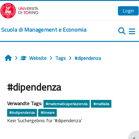
Zum Hauptinhalt
Login
Scuola di Management e Economia
We
Website
Tags
#dipendenza
Startseite
#dipendenza
Verwandte Tags:
#matematicaperlazienda
#mattalia
#indipendenza
#lineare
Kein Suchergebnis für '#dipendenza'
Blo