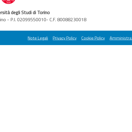
rsità degli Studi di Torino
orino - P.I. 02099550010- C.F. 80088230018
Note Legali
Privacy Policy
Cookie Policy
Amministraz