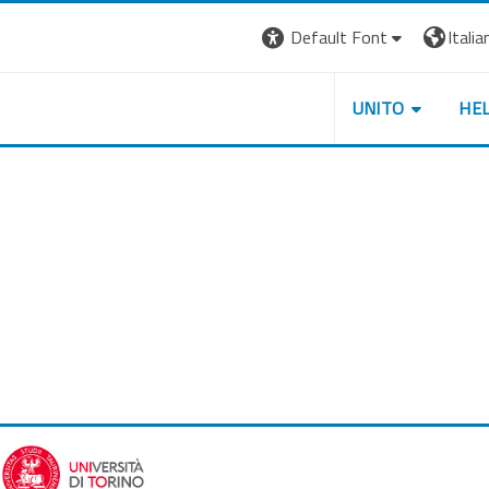
Default Font
Italian
UNITO
HE