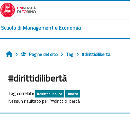
Vai al contenuto principale
Scuola di Management e Economia
Pagine del sito
Tag
#dirittidilibertà
Home
#dirittidilibertà
Tag correlati:
#dirittopubblico
#racca
Nessun risultato per "#dirittidilibertà"