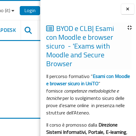
o ‎(it)‎
Login
Blocchi
BYOD e CLB| Esami
LPDESK
con Moodle e browser
sicuro - 'Exams with
Moodle and Secure
Browser
Il percorso formativo “
Esami con Moodle
e browser sicuro in UniTO
”
fornisce
competenze metodologiche e
tecniche
per lo svolgimento sicuro delle
prove d’esame online in presenza nelle
strutture dell'Ateneo.
Il corso è promosso dalla
Direzione
Sistemi Informativi, Portale, E-learning
,