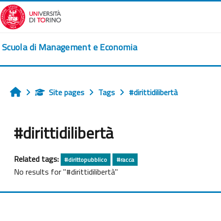
Skip to main content
Scuola di Management e Economia
Site pages
Tags
#dirittidilibertà
Home
#dirittidilibertà
Related tags:
#dirittopubblico
#racca
No results for "#dirittidilibertà"