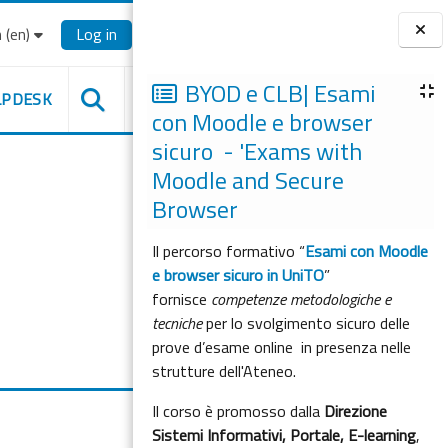
‎(en)‎
Log in
Blocks
BYOD e CLB| Esami
LPDESK
con Moodle e browser
sicuro - 'Exams with
Moodle and Secure
Browser
Il percorso formativo “
Esami con Moodle
e browser sicuro in UniTO
”
fornisce
competenze metodologiche e
tecniche
per lo svolgimento sicuro delle
prove d’esame online in presenza nelle
strutture dell'Ateneo.
Il corso è promosso dalla
Direzione
Sistemi Informativi, Portale, E-learning
,