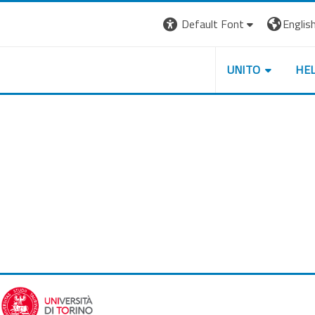
Default Font
English 
UNITO
HE