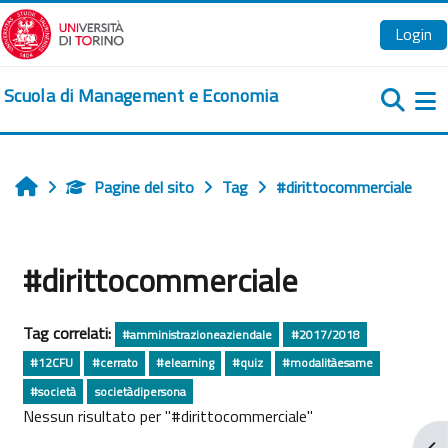
Vai al contenuto principale
Login
Scuola di Management e Economia
Pa
Pagine del sito
Tag
#dirittocommerciale
Home
#dirittocommerciale
Tag correlati:
#amministrazioneaziendale
#2017/2018
#12CFU
#cerrato
#elearning
#quiz
#modalitàesame
#società
societàdipersona
Nessun risultato per "#dirittocommerciale"
Apr