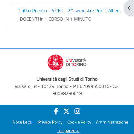
Apr
Diritto Privato - 6 CFU - 2° semestre Proff. Alber...
I DOCENTI in 1 CORSO IN 1 MINUTO
Università degli Studi di Torino
Via Verdi, 8 - 10124 Torino - P.I. 02099550010- C.F.
80088230018
Note Legali
Privacy Policy
Cookie Policy
Amministrazione
Trasparente