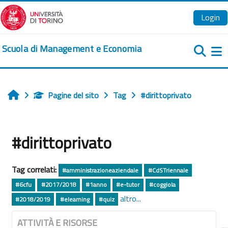
Vai al contenuto principale
Login
Scuola di Management e Economia
Pa
Pagine del sito
Tag
#dirittoprivato
Home
#dirittoprivato
Tag correlati:
#amministrazioneaziendale
#CdSTriennale
#6cfu
#2017/2018
#1anno
#e-tutor
#coggiola
altro...
#2018/2019
#elearning
#quiz
ATTIVITÀ E RISORSE