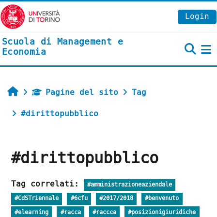
Vai al contenuto principale
Login
Scuola di Management e
Economia
P
Home
Pagine del sito
Tag
#dirittopubblico
#dirittopubblico
Tag correlati:
#amministrazioneaziendale
#CdSTriennale
#6cfu
#2017/2018
#benvenuto
#elearning
#racca
#raccca
#posizionigiuridiche