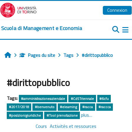
Passer au contenu principal
Connexion
Scuola di Management e Economia
Pa
Pages du site
Tags
#dirittopubblico
Accueil
#dirittopubblico
Tags:
#amministrazioneaziendale
#CdSTriennale
#6cfu
#2017/2018
#benvenuto
#elearning
#racca
#raccca
plus…
#posizionigiuridiche
#Tool prenotazione
Cours
Activités et ressources