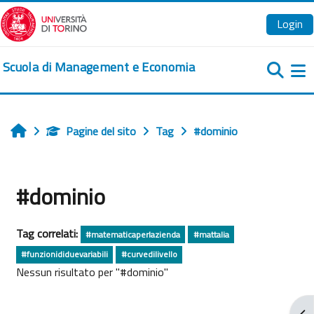
Vai al contenuto principale
Login
Scuola di Management e Economia
Pa
Pagine del sito
Tag
#dominio
Home
#dominio
Tag correlati:
#matematicaperlazienda
#mattalia
#funzionididuevariabili
#curvedilivello
Nessun risultato per "#dominio"
Apr