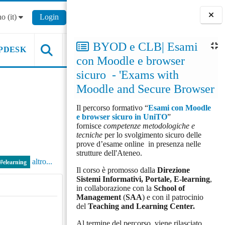
o ‎(it)‎
Login
Blocchi
BYOD e CLB| Esami
PDESK
con Moodle e browser
sicuro - 'Exams with
Moodle and Secure Browser
Il percorso formativo “
Esami con Moodle
e browser sicuro in UniTO
”
fornisce
competenze metodologiche e
tecniche
per lo svolgimento sicuro delle
prove d’esame online in presenza nelle
strutture dell'Ateneo.
altro...
#elearning
Il corso è promosso dalla
Direzione
Sistemi Informativi, Portale, E-learning
,
in collaborazione con la
School of
Management
(
SAA
) e con il patrocinio
del
Teaching and Learning Center.
Al termine del percorso, viene rilasciato