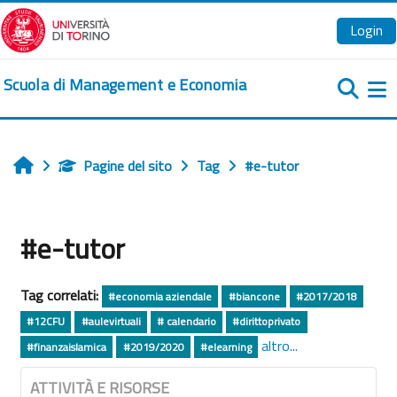
Vai al contenuto principale
Login
Scuola di Management e Economia
Pa
Pagine del sito
Tag
#e-tutor
Home
#e-tutor
Tag correlati:
#economia aziendale
#biancone
#2017/2018
#12CFU
#aulevirtuali
# calendario
#dirittoprivato
altro...
#finanzaislamica
#2019/2020
#elearning
ATTIVITÀ E RISORSE