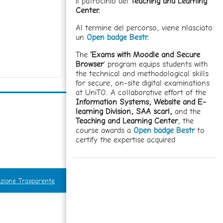
il patrocinio del
Teaching and Learning
Center.
Al termine del percorso, viene rilasciato
un
Open badge Bestr.
The
'Exams with Moodle and Secure
Browser
' program equips students with
the technical and methodological skills
for secure, on-site digital examinations
at UniTO. A collaborative effort of the
Information Systems, Website and E-
learning Division,
SAA scarl,
and the
Teaching and Learning Center
, the
course awards a
Open badge Bestr
to
certify the expertise acquired
zione Trasparente