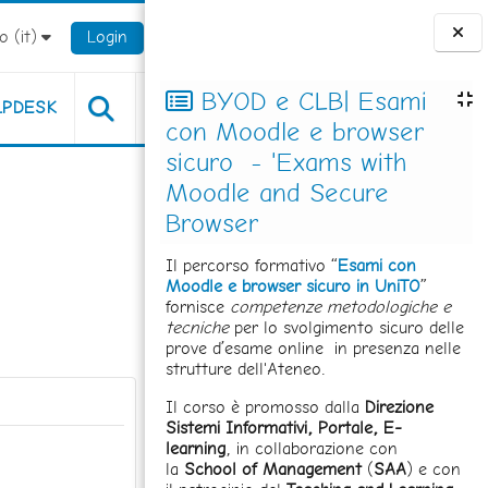
 ‎(it)‎
Login
Blocchi
BYOD e CLB| Esami
LPDESK
con Moodle e browser
sicuro - 'Exams with
Moodle and Secure
Browser
Il percorso formativo “
Esami con
Moodle e browser sicuro in UniTO
”
fornisce
competenze metodologiche e
tecniche
per lo svolgimento sicuro delle
prove d’esame online in presenza nelle
strutture dell'Ateneo.
Il corso è promosso dalla
Direzione
Sistemi Informativi, Portale, E-
learning
, in collaborazione con
la
School of Management
(
SAA
) e con