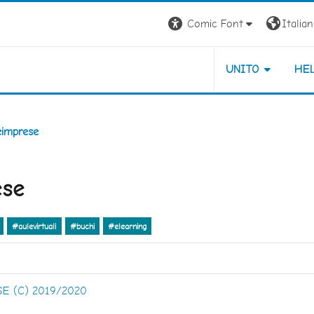
Comic Font
Italiano
UNITO
HE
eimprese
ese
#aulevirtuali
#buchi
#elearning
E (C) 2019/2020