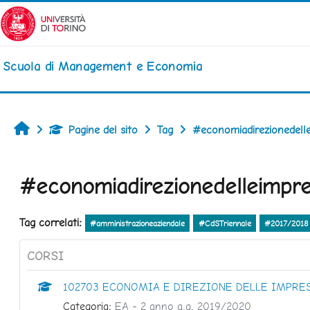
Vai al contenuto principale
Scuola di Management e Economia
Home
Pagine del sito
Tag
#economiadirezionedell
#economiadirezionedelleimpr
Tag correlati:
#amministrazioneaziendale
#CdSTriennale
#2017/2018
CORSI
102703 ECONOMIA E DIREZIONE DELLE IMPRES
Categoria:
EA - 2 anno a.a. 2019/2020