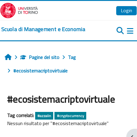
Vai al contenuto principale
Login
Scuola di Management e Economia
Pa
Pagine del sito
Tag
Home
#ecosistemacriptovirtuale
#ecosistemacriptovirtuale
Tag correlati:
#azzalin
#cryptocurrency
Nessun risultato per "#ecosistemacriptovirtuale"
Apr