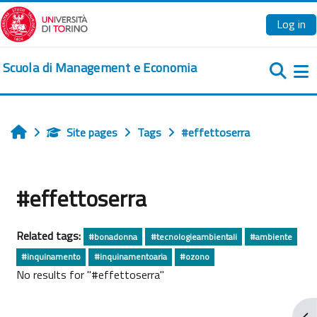
Skip to main content
Log in
Scuola di Management e Economia
Si
Site pages
Tags
#effettoserra
Home
#effettoserra
Related tags:
#bonadonna
#tecnologieambientali
#ambiente
#inquinamento
#inquinamentoaria
#ozono
No results for "#effettoserra"
Ope