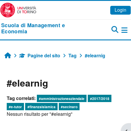
Vai al contenuto principale
Login
Scuola di Management e
Economia
Pa
Pagine del sito
Tag
#elearnig
Home
#elearnig
Tag correlati:
#amministrazioneaziendale
#2017/2018
#e-tutor
#finanzaislamica
#secinaro
Nessun risultato per "#elearnig"
Apr