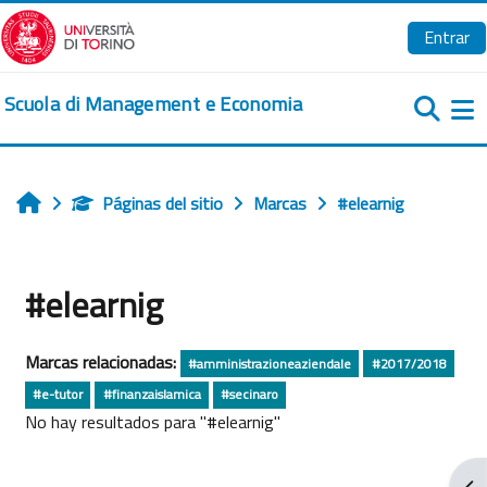
Salta al contenido principal
Entrar
Scuola di Management e Economia
Pa
Páginas del sitio
Marcas
#elearnig
Inicio
#elearnig
Marcas relacionadas:
#amministrazioneaziendale
#2017/2018
#e-tutor
#finanzaislamica
#secinaro
No hay resultados para "#elearnig"
Abr