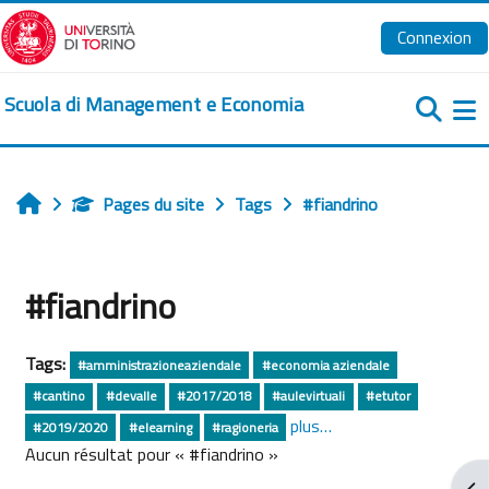
Passer au contenu principal
Connexion
Scuola di Management e Economia
Pa
Pages du site
Tags
#fiandrino
Accueil
#fiandrino
Tags:
#amministrazioneaziendale
#economia aziendale
#cantino
#devalle
#2017/2018
#aulevirtuali
#etutor
plus…
#2019/2020
#elearning
#ragioneria
Aucun résultat pour « #fiandrino »
Ouv