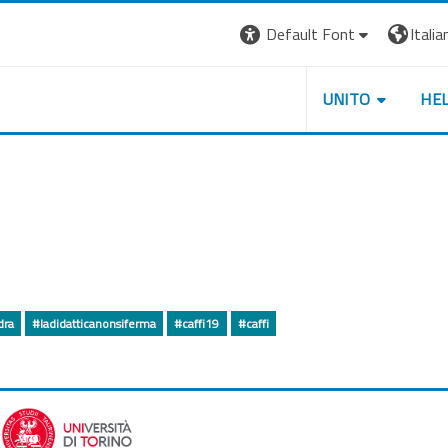
Default Font
Italian
UNITO
HE
dra
#ladidatticanonsiferma
#caffi19
#caffi