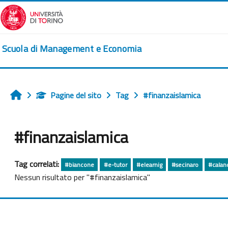
Vai al contenuto principale
Scuola di Management e Economia
Pagine del sito
Tag
#finanzaislamica
Home
#finanzaislamica
Tag correlati:
#biancone
#e-tutor
#elearnig
#secinaro
#calan
Nessun risultato per "#finanzaislamica"