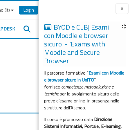
o ‎(it)‎
Login
Blocchi
BYOD e CLB| Esami
LPDESK
con Moodle e browser
sicuro - 'Exams with
Moodle and Secure
Browser
Il percorso formativo “
Esami con Moodle
e browser sicuro in UniTO
”
fornisce
competenze metodologiche e
tecniche
per lo svolgimento sicuro delle
prove d’esame online in presenza nelle
strutture dell'Ateneo.
Il corso è promosso dalla
Direzione
Sistemi Informativi, Portale, E-learning
,