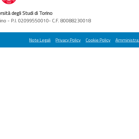
rsità degli Studi di Torino
orino - P.I. 02099550010- C.F. 80088230018
Note Legali
Privacy Policy
Cookie Policy
Amministraz