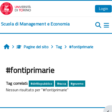
Vai al contenuto principale
Login
Scuola di Management e Economia
Pa
Pagine del sito
Tag
#fontiprimarie
Home
#fontiprimarie
Tag correlati:
#dirittopubblico
#racca
#governo
Nessun risultato per "#fontiprimarie"
Apr