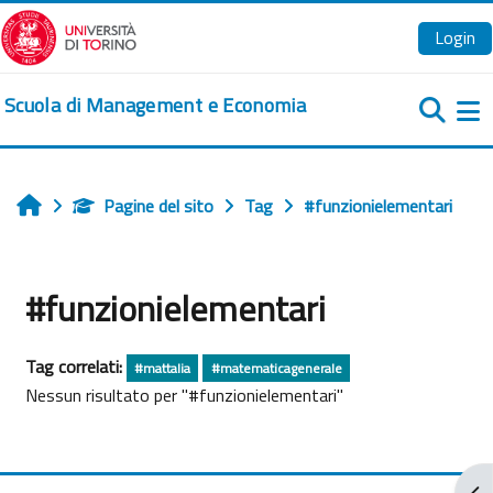
Vai al contenuto principale
Login
Scuola di Management e Economia
Pa
Pagine del sito
Tag
#funzionielementari
Home
#funzionielementari
Tag correlati:
#mattalia
#matematicagenerale
Nessun risultato per "#funzionielementari"
Apr