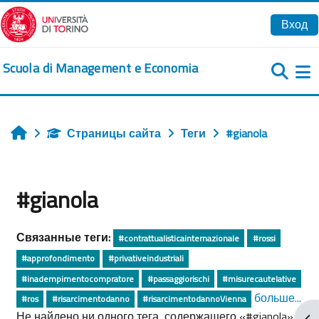
Перейти к основному содержанию
Вход
Scuola di Management e Economia
Б
Страницы сайта
Теги
#gianola
Главная
#gianola
Связанные теги:
#contrattualisticainternazionale
#rossi
#approfondimento
#privativeindustriali
#inadempimentocompratore
#passaggiorischi
#misurecautelative
больше...
#ros
#risarcimentodanno
#risarcimentodannoVienna
Не найдено ни одного тега, содержащего «#gianola»
От