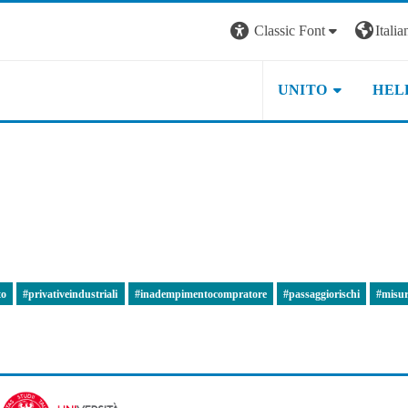
Classic Font
Italian
UNITO
HEL
to
#privativeindustriali
#inadempimentocompratore
#passaggiorischi
#misur