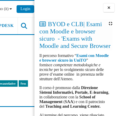
o ‎(it)‎
Login
Blocchi
BYOD e CLB| Esami
PDESK
con Moodle e browser
sicuro - 'Exams with
Moodle and Secure Browser
Il percorso formativo “
Esami con Moodle
e browser sicuro in UniTO
”
fornisce
competenze metodologiche e
tecniche
per lo svolgimento sicuro delle
prove d’esame online in presenza nelle
strutture dell'Ateneo.
ecautelative
#ros
Il corso è promosso dalla
Direzione
Sistemi Informativi, Portale, E-learning
,
in collaborazione con la
School of
Management
(
SAA
) e con il patrocinio
del
Teaching and Learning Center.
Al termine del percorso, viene rilasciato