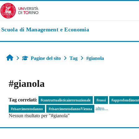
Vai al contenuto principale
Scuola di Management e Economia
Home
Pagine del sito
Tag
#gianola
#gianola
Tag correlati:
#contrattualisticainternazionale
#rossi
#approfondimen
altro...
#risarcimentodanno
#risarcimentodannoVienna
Nessun risultato per "#gianola"