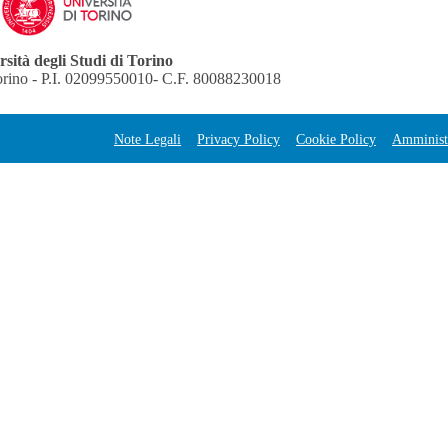
sità degli Studi di Torino
orino - P.I. 02099550010- C.F. 80088230018
Note Legali
Privacy Policy
Cookie Policy
Amministr