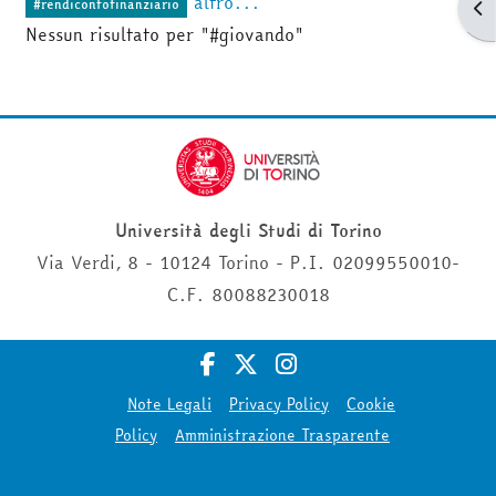
altro...
#rendicontofinanziario
Apr
Nessun risultato per "#giovando"
Università degli Studi di Torino
Via Verdi, 8 - 10124 Torino - P.I. 02099550010-
C.F. 80088230018
Note Legali
Privacy Policy
Cookie
Policy
Amministrazione Trasparente