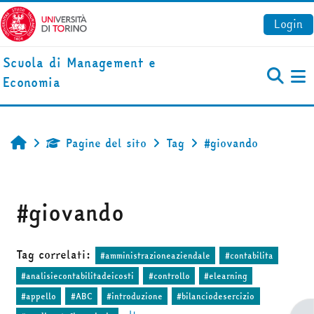
Vai al contenuto principale
Login
Scuola di Management e
Economia
Pa
Pagine del sito
Tag
#giovando
Home
#giovando
Tag correlati:
#amministrazioneaziendale
#contabilita
#analisiecontabilitadeicosti
#controllo
#elearning
#appello
#ABC
#introduzione
#bilanciodesercizio