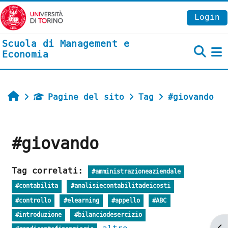
Vai al contenuto principale
Login
Scuola di Management e
Economia
P
Home
Pagine del sito
Tag
#giovando
#giovando
Tag correlati:
#amministrazioneaziendale
#contabilita
#analisiecontabilitadeicosti
#controllo
#elearning
#appello
#ABC
#introduzione
#bilanciodesercizio
Ap