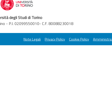
rsità degli Studi di Torino
orino - P.I. 02099550010- C.F. 80088230018
Note Legali
Privacy Policy
Cookie Policy
Amministraz