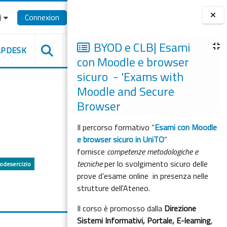
‎
Connexion
Blocs
BYOD e CLB| Esami
LPDESK
con Moodle e browser
sicuro - 'Exams with
Moodle and Secure
Browser
Il percorso formativo “
Esami con Moodle
e browser sicuro in UniTO
”
fornisce
competenze metodologiche e
tecniche
per lo svolgimento sicuro delle
iodesercizio
prove d’esame online in presenza nelle
strutture dell'Ateneo.
Il corso è promosso dalla
Direzione
Sistemi Informativi, Portale, E-learning
,