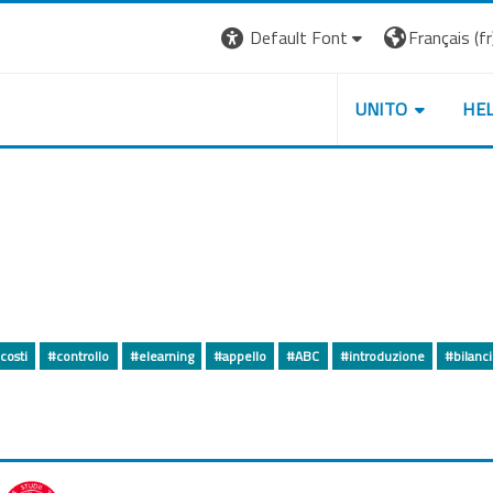
Default Font
Français ‎(fr)
UNITO
HE
costi
#controllo
#elearning
#appello
#ABC
#introduzione
#bilanc