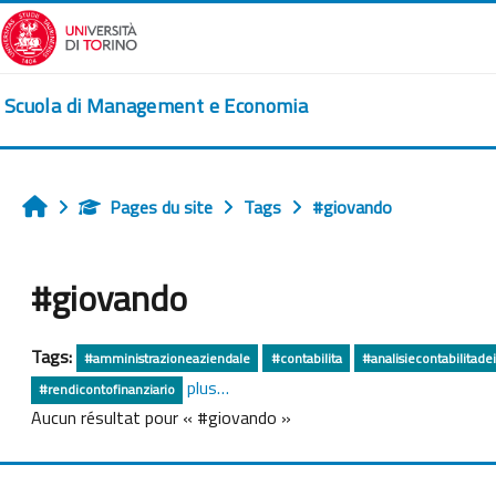
Passer au contenu principal
Scuola di Management e Economia
Pages du site
Tags
#giovando
Accueil
#giovando
Tags:
#amministrazioneaziendale
#contabilita
#analisiecontabilitadei
plus…
#rendicontofinanziario
Aucun résultat pour « #giovando »