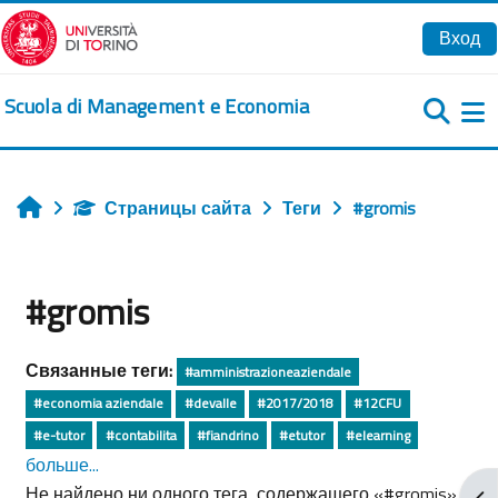
Перейти к основному содержанию
Вход
Scuola di Management e Economia
Б
Страницы сайта
Теги
#gromis
Главная
#gromis
Связанные теги:
#amministrazioneaziendale
#economia aziendale
#devalle
#2017/2018
#12CFU
#e-tutor
#contabilita
#fiandrino
#etutor
#elearning
больше...
Не найдено ни одного тега, содержащего «#gromis»
От