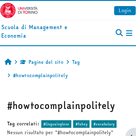
Vai al contenuto principale
Login
Scuola di Management e
Economia
Pa
Pagine del sito
Tag
Home
#howtocomplainpolitely
#howtocomplainpolitely
Tag correlati:
#linguainglese
#fahey
#vocabulary
Nessun risultato per "#howtocomplainpolitely"