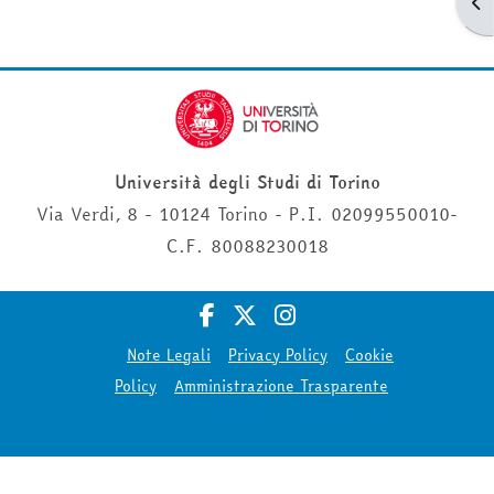
Apr
Università degli Studi di Torino
Via Verdi, 8 - 10124 Torino - P.I. 02099550010-
C.F. 80088230018
Note Legali
Privacy Policy
Cookie
Policy
Amministrazione Trasparente