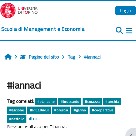
Vai al contenuto principale
Login
Scuola di Management e Economia
Pa
Pagine del sito
Tag
#iannaci
Home
#iannaci
Tag correlati:
#biancone
#broccardo
#corazza
#torchia
#ascione
#RICCIARDI
#brescia
#garino
#cooperativa
altro...
#bertello
Nessun risultato per "#iannaci"
Apr