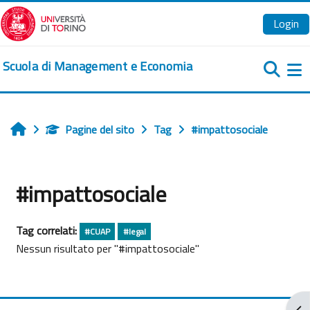
Vai al contenuto principale
Login
Scuola di Management e Economia
Pa
Pagine del sito
Tag
#impattosociale
Home
#impattosociale
Tag correlati:
#CUAP
#legal
Nessun risultato per "#impattosociale"
Apr