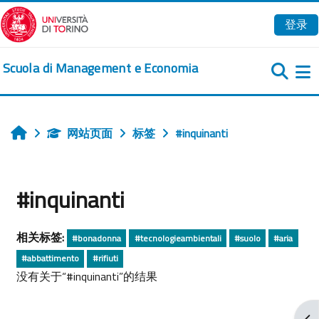
跳到主要内容
登录
Scuola di Management e Economia
网站页面
标签
#inquinanti
首页
#inquinanti
相关标签:
#bonadonna
#tecnologieambientali
#suolo
#aria
#abbattimento
#rifiuti
没有关于“#inquinanti”的结果
打