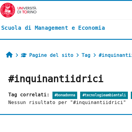
Vai al contenuto principale
Scuola di Management e Economia
Home
Pagine del sito
Tag
#inquinanti
#inquinantiidrici
Tag correlati:
#bonadonna
#tecnologieambientali
Nessun risultato per "#inquinantiidrici"