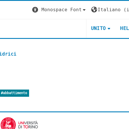
Monospace Font
Italiano ‎(i
UNITO
HE
idrici
#abbattimento