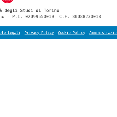
à degli Studi di Torino
no - P.I. 02099550010- C.F. 80088230018
ote Legali
Privacy Policy
Cookie Policy
Amministrazio