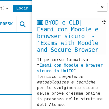
t)‎
Login
Blocchi
BYOD e CLB|
LPDESK
Esami con Moodle e
browser sicuro -
'Exams with Moodle
and Secure Browser
Il percorso formativo
“
Esami con Moodle e browser
sicuro in UniTO
”
fornisce
competenze
metodologiche e tecniche
per lo svolgimento sicuro
delle prove d’esame online
in presenza nelle strutture
dell'Ateneo.